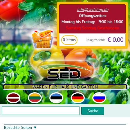
Direkt zum Inhalt
info@sedshop.de
Öffnungszeiten:
Montag bis Freitag: 9:00 bis 18:00
Samstag Sonntag Geschlossen
€ 0.00
Insgesamt:
0
Items
WAREN FÜR HAUS UND GARTEN
Suchformular
Suche
Besuchte Seiten ▼