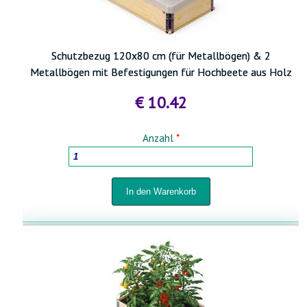
HOLZBEARBEITUNGSMASCHINEN
Schutzbezug 120x80 cm (für Metallbögen) & 2
Metallbögen mit Befestigungen für Hochbeete aus Holz
HAUSHALTSWAREN
€ 10.42
TÖPFE FÜR PFLANZEN UND UMPFLANZEN
Anzahl
*
SPRÜHGERÄTE UND BEWÄSSERUNGSSYSTEME
FÜR HOF UND GARTEN
STABMATTENZÄUNE 3D- 2D
BABYARTIKEL UND BABYAUSSTATTUNG
TIERBEDARF