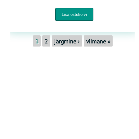
1
2
järgmine ›
viimane »