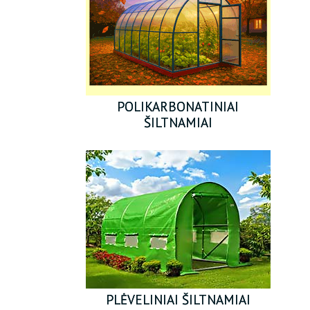
MEDIENOS APDOROJIMO ĮRANGOS
BUITIES PREKĖS
VĀZĖS AUGALAMS IR PERKĖLIMUI
POLIKARBONATINIAI
ŠILTNAMIAI
PURKŠTUVAI IR LAISTYMO SISTEMOS
KIEMUI IR SODUI
PANELIŲ TVOROS 3D-2D
PREKĖS KŪDIKIAMS
PREKĖS GYVŪNAMS
PLĖVELINIAI ŠILTNAMIAI