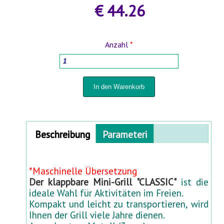
€ 44.26
HOLZBEARBEITUNGSMASCHINEN
Anzahl
*
HAUSHALTSWAREN
TÖPFE FÜR PFLANZEN UND UMPFLANZEN
SPRÜHGERÄTE UND BEWÄSSERUNGSSYSTEME
Horizontal Tabs
Beschreibung
Parameteri
FÜR HOF UND GARTEN
(aktiver
Reiter)
STABMATTENZÄUNE 3D- 2D
*Maschinelle Übersetzung
Der klappbare Mini-Grill "CLASSIC"
ist die
BABYARTIKEL UND BABYAUSSTATTUNG
ideale Wahl für Aktivitäten im Freien.
Kompakt und leicht zu transportieren, wird
Ihnen der Grill viele Jahre dienen.
TIERBEDARF