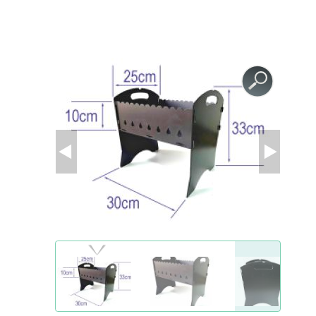
GESUNDHEIT UND SCHÖNHEIT
ZUBEHÖR FÜR GEWÄCHSHÄUSER
AGROFOLIEN UND FOLIEN
MODULGARTENGEBÄUDE
FRÜHBEET
AGROFOLIEN UND FOLIEN
BEETEINFASSUNGEN UND GARTENWEGE
STÜTZEN FÜR PFLANZEN UND STRÄUCHER
BEETEINFASSUNGEN UND GARTENWEGE
GARTENMÖBEL
GARTENTECHNIK
SCHWEIßGERÄTE UND ZUBEHÖR
STYROPORSCHNEIDER