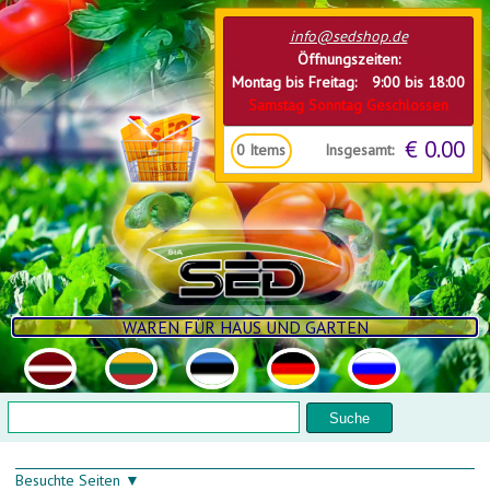
Direkt zum Inhalt
info@sedshop.de
Öffnungszeiten:
Montag bis Freitag: 9:00 bis 18:00
Samstag Sonntag Geschlossen
€ 0.00
Insgesamt:
0
Items
WAREN FÜR HAUS UND GARTEN
Suchformular
Suche
Besuchte Seiten ▼