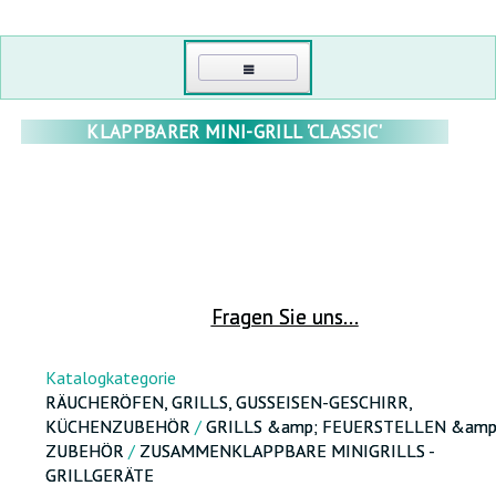
HAUPT
KLAPPBARER MINI-GRILL 'CLASSIC'
KONTAKTI
MEIN KONTO
EINLOGGEN
FRÜHBEETE UND GEWÄCHSHÄUSER
Fragen Sie uns...
PASSWORT ERNEUERN
GEWÄCHSHÄUSER AUS POLYCARBONAT
RÄUCHERÖFEN, GRILLS, GUSSEISEN-GESCHIRR, KESSEL,
GROẞHANDEL
Katalogkategorie
KÜCHENZUBEHÖR
POLYCARBONAT
RÄUCHERÖFEN, GRILLS, GUSSEISEN-GESCHIRR,
ÜBER UNS
KÜCHENZUBEHÖR
/
GRILLS &amp; FEUERSTELLEN &amp
FOLIENGEWÄCHSHAUS TUNNEL
ZUBEHÖR
/
ZUSAMMENKLAPPBARE MINIGRILLS -
SPORT, FREIZEIT UND TOURISMUS
GRILLGERÄTE
GEWÄCHSHÄUSER AUS HOLZ