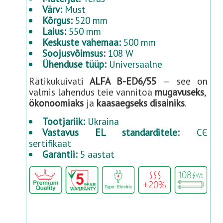
Värv:
Must
Kõrgus:
520 mm
Laius:
550 mm
Keskuste vahemaa:
500 mm
Soojusvõimsus:
108 W
Ühenduse tüüp:
Universaalne
Rätikukuivati
ALFA B-ED6/55
— see on
valmis lahendus teie vannitoa
mugavuseks
,
ökonoomiaks
ja
kaasaegseks disainiks
.
Tootjariik:
Ukraina
Vastavus EL standarditele:
CЄ
sertifikaat
Garantii:
5 aastat