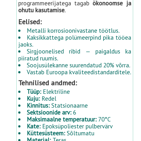
programmeerijatega tagab
ökonoomse ja
ohutu kasutamise
.
Eelised:
Metalli korrosioonivastane töötlus.
Kaksikkattega polümeerpind pika tööea
jaoks.
Sirgjoonelised ribid — paigaldus ka
piiratud ruumis.
Soojusülekanne suurendatud 20% võrra.
Vastab Euroopa kvaliteedistandarditele.
Tehnilised andmed:
Tüüp:
Elektriline
Kuju:
Redel
Kinnitus:
Statsionaarne
Sektsioonide arv:
6
Maksimaalne temperatuur:
70°С
Kate:
Epoksüpoliester pulbervärv
Küttesüsteem:
Sõltumatu
Materjal:
Teras