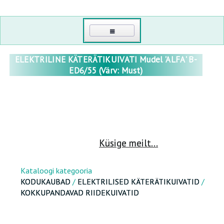
PEAMINE
ELEKTRILINE KÄTERÄTIKUIVATI Mudel 'ALFA' B-
ED6/55 (Värv: Must)
KONTAKT
MINU KABINET
LOGI SISSE
TAIMELAVAD JA KASVUHOONED
Küsige meilt...
UUENDA SALASÕNA
POLÜKARBONAADIST KASVUHOONED
SUITSUAHJUD, GRILLID, MALMIST NÕUD, KATLAD, KÖÖGITARVIKUD
HULGIMÜÜK
Kataloogi kategooria
POLÜKARBONAAT
KODUKAUBAD
/
ELEKTRILISED KÄTERÄTIKUIVATID
/
MEIST
KOKKUPANDAVAD RIIDEKUIVATID
SPORT, PUHKUS, MATKAMINE
KILEKASVUHOONED
PUITKASVUHOONED
TERVIS JA ILU