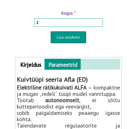
PUIDUTÖÖTLEMISE TÖÖRIISTAD
Kogus
*
KODUKAUBAD
ISTUTUS - ÜMBERISTUTUSPOTID
PIHUSTID JA KASTMISSÜSTEEMID
Horizontal Tabs
Kirjeldus
(
Parameetrid
a
HOOVILE JA AIALE
c
Kuivtüüpi seeria Afla (ED)
t
PANEELAED 3D- 2D
Elektriline rätikukuivati ALFA
— kompaktne
i
ja mugav „redeli“ tüüpi mudel vannituppa.
v
Töötab
autonoomselt
, ei sõltu
e
BEEBITOOTED
kütteperioodist ega veevärgist,
t
sobib paigaldamiseks peaaegu igasse
a
KAUBAD LEMMIKLOOMADELE
kohta.
b
Täiendavate regulaatorite ja
)