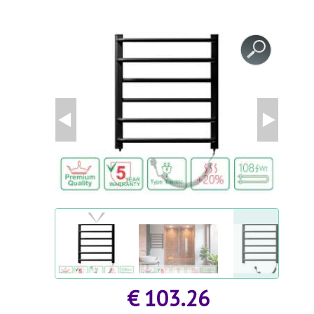
KASVUHOONETARVIKUD
KOKKUPANDAVAD AIAMAJAD
AGROKILED JA KILED
AGROKILED JA KILED
MINIKASVUHOONED / Taimalavad
PEENRAÄÄRISED JA AIARAJAD
TAIME - JA PÕÕSATOED
PEENRAÄÄRISED JA AIARAJAD
AIAMÖÖBEL
AIATEHNIKA
KEEVITUSSEADMED JA TARVIKUD
€ 103.26
POLÜSTÜREENI LÕIKUR