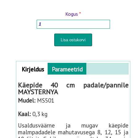
PUIDUTÖÖTLEMISE TÖÖRIISTAD
Kogus
*
KODUKAUBAD
ISTUTUS - ÜMBERISTUTUSPOTID
PIHUSTID JA KASTMISSÜSTEEMID
Horizontal Tabs
Kirjeldus
(
Parameetrid
a
HOOVILE JA AIALE
c
Käepide 40 cm padale/pannile
t
MAYSTERNYA
PANEELAED 3D- 2D
i
Mudel:
MS501
v
e
BEEBITOOTED
Kaal:
0,3 kg
t
a
Usaldusväärne ja mugav käepide
KAUBAD LEMMIKLOOMADELE
b
malmpadadele mahutavusega 8, 12, 15 ja
)