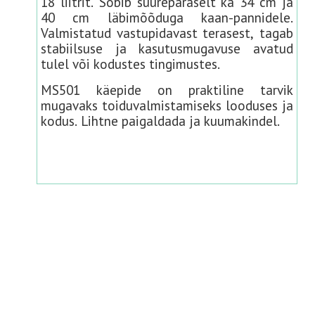
18 liitrit. Sobib suurepäraselt ka 34 cm ja
40 cm läbimõõduga kaan-pannidele.
Valmistatud vastupidavast terasest, tagab
stabiilsuse ja kasutusmugavuse avatud
tulel või kodustes tingimustes.
MS501 käepide on praktiline tarvik
mugavaks toiduvalmistamiseks looduses ja
kodus. Lihtne paigaldada ja kuumakindel.