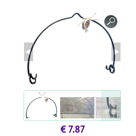
KASVUHOONETARVIKUD
KOKKUPANDAVAD AIAMAJAD
AGROKILED JA KILED
AGROKILED JA KILED
MINIKASVUHOONED / Taimalavad
PEENRAÄÄRISED JA AIARAJAD
TAIME - JA PÕÕSATOED
PEENRAÄÄRISED JA AIARAJAD
AIAMÖÖBEL
AIATEHNIKA
KEEVITUSSEADMED JA TARVIKUD
€ 7.87
POLÜSTÜREENI LÕIKUR