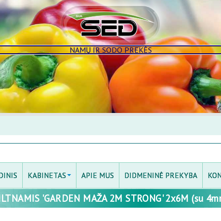
NAMŲ IR SODO PREKĖS
DINIS
KABINETAS
APIE MUS
DIDMENINĖ PREKYBA
KON
ILTNAMIS 'GARDEN MAŽA 2M STRONG' 2x6M (su 4mm
PRISIJUNGTI
MANO KABINETAS