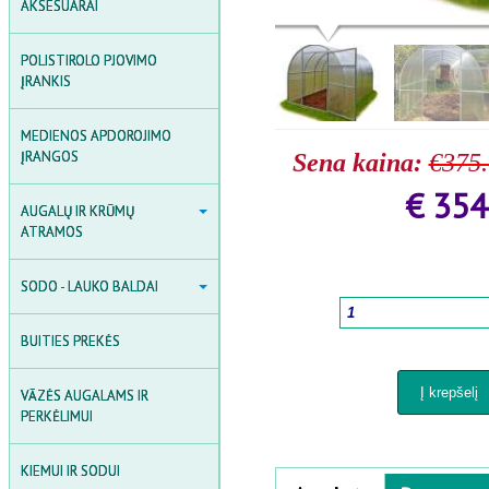
AKSESUARAI
AKSESUARAI
INDUKCIJOS ŠILDYTUVAI
POLISTIROLO PJOVIMO
SUVIRINIMO ĮRANGOS
ĮRANKIS
MEDIENOS APDOROJIMO
ĮRANGOS
Sena kaina:
€375
€ 354
AUGALŲ IR KRŪMŲ ATRAMOS
AUGALŲ IR KRŪMŲ
Quantity
*
ATRAMOS
SODO ARKOS, GROTELĖS IR
TVORELĖS
SODO - LAUKO BALDAI
SODO - LAUKO BALDAI
AUGALŲ ATRAMOS
SODO BALDŲ KOMPLEKTAI
KRŪMŲ ATRAMOS
BUITIES PREKĖS
SODO GĖLIŲ IR AUGALŲ
DĖŽĖS
AUGALŲ FIKSAVIMO PRIEDAI
VĀZĖS AUGALAMS IR
SODO SUOLIAI IR KĖDĖS
PERKĖLIMUI
STALAI
KIEMUI IR SODUI
Horizontal Tabs