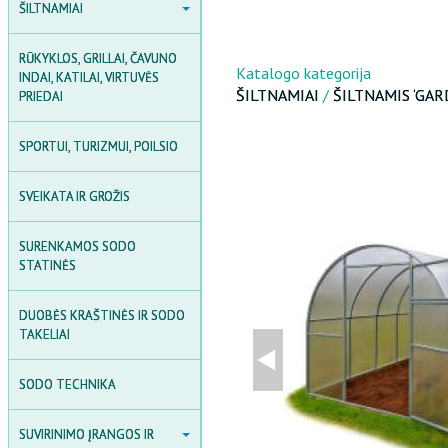
ŠILTNAMIAI
ŠILTNAMIAI
POLIKARBONATAS
RŪKYKLOS, GRILLAI, ČAVUNO
POLIKARBONATINIAI
Katalogo kategorija
INDAI, KATILAI, VIRTUVĖS
ŠILTNAMIAI
ŠILTNAMIAI
/
ŠILTNAMIS ‘GA
PRIEDAI
PLĖVINIAI ŠILTNAMIAI
SPORTUI, TURIZMUI, POILSIO
MEDINĖS ŠILTNAMIAI
SVEIKATA IR GROŽIS
ŠILTNAMIO AKSESUARAI
AGROPLĖVĖS IR PLĖVĖS
SURENKAMOS SODO
STATINĖS
SODO DARŽELIAI
DUOBĖS KRAŠTINĖS IR SODO
TAKELIAI
SODO TECHNIKA
SUVIRINIMO ĮRANGOS IR
SUVIRINIMO ĮRANGOS IR