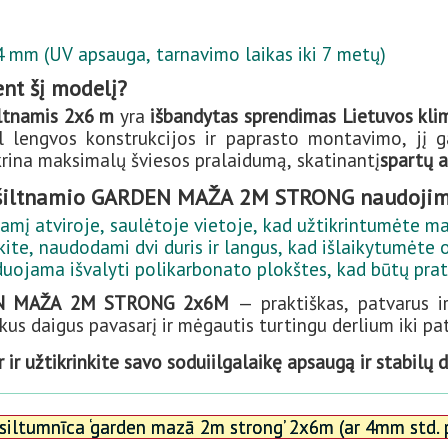
 mm (UV apsauga, tarnavimo laikas iki 7 metų)
ent šį modelį?
iltnamis 2x6 m
yra
išbandytas sprendimas Lietuvos kli
ėl lengvos konstrukcijos ir paprasto montavimo, jį 
krina maksimalų šviesos pralaidumą, skatinantį
spartų a
šiltnamio GARDEN MAŽA 2M STRONG naudojim
amį atviroje, saulėtoje vietoje, kad užtikrintumėte ma
kite, naudodami dvi duris ir langus, kad išlaikytumėte
ojama išvalyti polikarbonato plokštes, kad būtų pratę
N MAŽA 2M STRONG 2x6M
— praktiškas, patvarus ir
kus daigus pavasarį ir mėgautis turtingu derlium iki pa
ir užtikrinkite savo soduiilgalaikę apsaugą ir stabilų d
siltumnīca ‘garden mazā 2m strong’ 2x6m (ar 4mm std. 