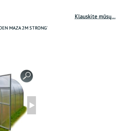
ATKURTI SLAPTAŽODĮ
Klauskite mūsų...
RDEN MAZA 2M STRONG’