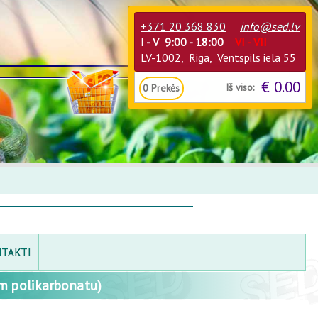
+371 20 368 830
info@sed.lv
I - V 9:00 - 18:00
VI - VII
LV-1002, Riga, Ventspils iela 55
€ 0.00
Iš viso:
0
Prekės
TAKTI
 polikarbonatu)