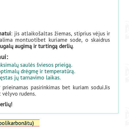
matui
: jis atlaikošaltas žiemas, stiprius vėjus ir
galima montuotibet kuriame sode, o skaidrus
ugalų augimą ir turtingą derlių
.
ui:
ksimalų saulės šviesos prieigą.
 optimalų drėgmę ir temperatūrą.
stas jų tarnavimo laikas.
 prieinamas pasirinkimas bet kuriam sodui.Jis
t vėlyvo rudens.
erlių!
polikarbonātu)