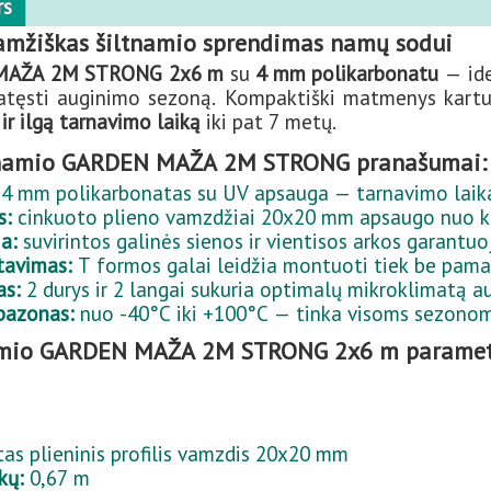
rs
aamžiškas šiltnamio sprendimas namų sodui
 MAŽA 2M STRONG 2x6 m
su
4 mm polikarbonatu
— ide
atęsti auginimo sezoną. Kompaktiški matmenys kartu 
r ilgą tarnavimo laiką
iki pat 7 metų.
ltnamio GARDEN MAŽA 2M STRONG pranašumai:
4 mm polikarbonatas su UV apsauga — tarnavimo laika
s:
cinkuoto plieno vamzdžiai 20x20 mm apsaugo nuo koro
a:
suvirintos galinės sienos ir vientisos arkos garant
tavimas:
T formos galai leidžia montuoti tiek be pama
as:
2 durys ir 2 langai sukuria optimalų mikroklimatą a
pazonas:
nuo -40°C iki +100°C — tinka visoms sezonom
namio GARDEN MAŽA 2M STRONG 2x6 m paramet
as plieninis profilis vamzdis 20x20 mm
kų:
0,67 m