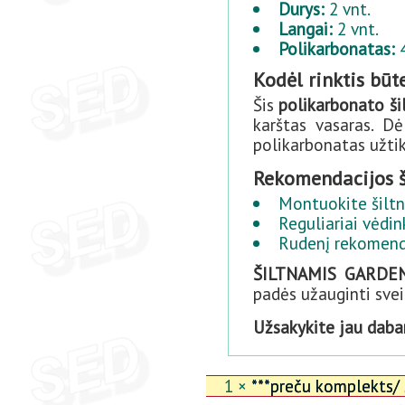
Durys:
2 vnt.
Langai:
2 vnt.
Polikarbonatas:
4
Kodėl rinktis būt
Šis
polikarbonato š
karštas vasaras. D
polikarbonatas užti
Rekomendacijos 
Montuokite šiltn
Reguliariai vėdin
Rudenį rekomendu
ŠILTNAMIS GARDE
padės užauginti svei
Užsakykite jau dabar 
1 ×
***preču komplekts/ 