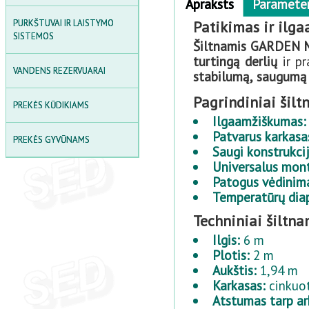
Apraksts
Paramete
LAUKO SKĖČIAI
(active
Patikimas ir ilg
PURKŠTUVAI IR LAISTYMO
SODO STALO IR KĖDŽIŲ
tab)
SISTEMOS
KOMPLEKTAI
Šiltnamis GARDEN
turtingą derlių
ir pr
PIKNIKO STALAI
VANDENS REZERVUARAI
stabilumą, saugumą i
SANDĖLIAVIMO LENTYNOS
Pagrindiniai ši
PREKĖS KŪDIKIAMS
LAUKO DAIKTADĖŽĖS IR
Ilgaamžiškumas:
SAUGYKLOS
Patvarus karkasa
PREKĖS GYVŪNAMS
Saugi konstrukcij
LAUKO PAVĖSINĖ
Universalus mon
Patogus vėdinim
SMĖLIO DĖŽĖS
Temperatūrų dia
Techniniai šilt
Ilgis:
6 m
Plotis:
2 m
Aukštis:
1,94 m
Karkasas:
cinkuot
Atstumas tarp ar