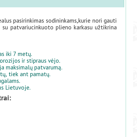
alus pasirinkimas sodininkams,kurie nori gauti
su patvariucinkuoto plieno karkasu užtikrina
s iki 7 metų.
zijos ir stipraus vėjo.
uoja maksimalų patvarumą.
tų, tiek ant pamatų.
ugalams.
s Lietuvoje.
rai: