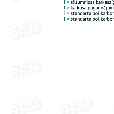
1 ×
siltumnīcas karkass 
1 ×
karkasa pagarinājum
2 ×
standarta polikarbo
1 ×
standarta polikarbo