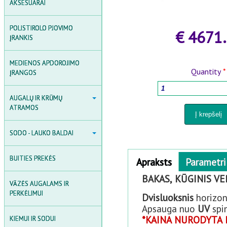
AKSESUARAI
AKSESUARAI
INDUKCIJOS ŠILDYTUVAI
POLISTIROLO PJOVIMO
€ 4671
SUVIRINIMO ĮRANGOS
ĮRANKIS
MEDIENOS APDOROJIMO
Quantity
*
ĮRANGOS
AUGALŲ IR KRŪMŲ ATRAMOS
AUGALŲ IR KRŪMŲ
ATRAMOS
SODO ARKOS, GROTELĖS IR
TVORELĖS
SODO - LAUKO BALDAI
SODO - LAUKO BALDAI
AUGALŲ ATRAMOS
SODO BALDŲ KOMPLEKTAI
Horizontal Tabs
KRŪMŲ ATRAMOS
BUITIES PREKĖS
Apraksts
(active
Parametri
SODO GĖLIŲ IR AUGALŲ
tab)
DĖŽĖS
AUGALŲ FIKSAVIMO PRIEDAI
BAKAS, KŪGINIS VE
VĀZĖS AUGALAMS IR
SODO SUOLIAI IR KĖDĖS
PERKĖLIMUI
Dvisluoksnis
horizon
Apsauga nuo
UV
spi
STALAI
*KAINA NURODYTA 
KIEMUI IR SODUI