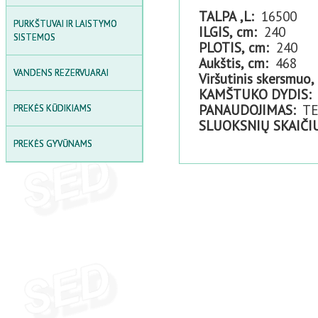
LAUKO SKĖČIAI
TALPA ,L:
16500
PURKŠTUVAI IR LAISTYMO
ILGIS, cm:
240
SODO STALO IR KĖDŽIŲ
SISTEMOS
KOMPLEKTAI
PLOTIS, cm:
240
Aukštis, cm:
468
PIKNIKO STALAI
VANDENS REZERVUARAI
Viršutinis skersmuo,
KAMŠTUKO DYDIS:
SANDĖLIAVIMO LENTYNOS
PANAUDOJIMAS:
TE
PREKĖS KŪDIKIAMS
LAUKO DAIKTADĖŽĖS IR
SLUOKSNIŲ SKAIČI
SAUGYKLOS
PREKĖS GYVŪNAMS
LAUKO PAVĖSINĖ
SMĖLIO DĖŽĖS