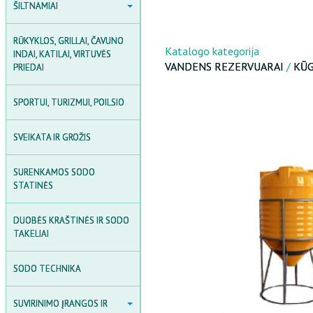
ŠILTNAMIAI
ŠILTNAMIAI
POLIKARBONATAS
RŪKYKLOS, GRILLAI, ČAVUNO
POLIKARBONATINIAI
Katalogo kategorija
INDAI, KATILAI, VIRTUVĖS
ŠILTNAMIAI
VANDENS REZERVUARAI
/
KŪG
PRIEDAI
PLĖVINIAI ŠILTNAMIAI
SPORTUI, TURIZMUI, POILSIO
MEDINĖS ŠILTNAMIAI
SVEIKATA IR GROŽIS
ŠILTNAMIO AKSESUARAI
AGROPLĖVĖS IR PLĖVĖS
SURENKAMOS SODO
STATINĖS
SODO DARŽELIAI
DUOBĖS KRAŠTINĖS IR SODO
TAKELIAI
SODO TECHNIKA
SUVIRINIMO ĮRANGOS IR
SUVIRINIMO ĮRANGOS IR