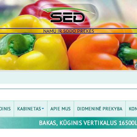
NAMŲ IR SODO PREKĖS
DINIS
KABINETAS
APIE MUS
DIDMENINĖ PREKYBA
KON
BAKAS, KŪGINIS VERTIKALUS 16500
PRISIJUNGTI
MANO KABINETAS