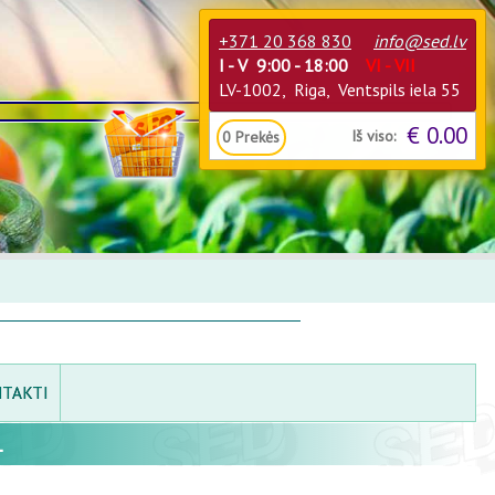
+371 20 368 830
info@sed.lv
I - V 9:00 - 18:00
VI - VII
LV-1002, Riga, Ventspils iela 55
€ 0.00
Iš viso:
0
Prekės
TAKTI
L