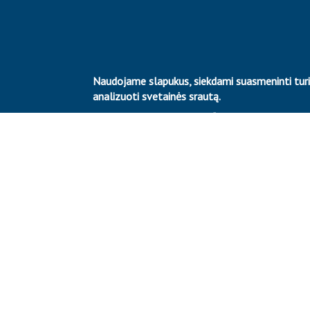
Naudojame slapukus, siekdami suasmeninti turinį 
analizuoti svetainės srautą.
Paspausdami mygtuką „Sutinku“, jūs sutinkate su slapuk