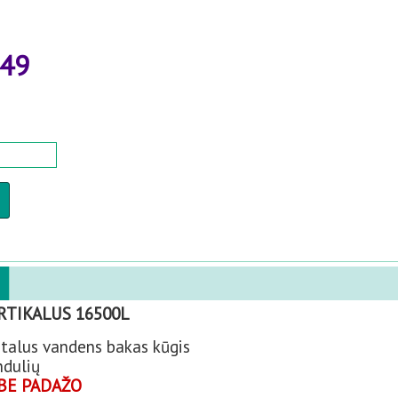
.49
RTIKALUS 16500L
talus vandens bakas kūgis
ndulių
BE PADAŽO