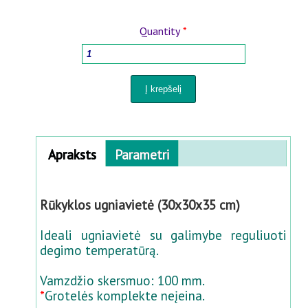
MEDIENOS APDOROJIMO ĮRANGOS
Quantity
*
BUITIES PREKĖS
VĀZĖS AUGALAMS IR PERKĖLIMUI
PURKŠTUVAI IR LAISTYMO SISTEMOS
Horizontal Tabs
Apraksts
(
Parametri
a
KIEMUI IR SODUI
c
ti
Rūkyklos ugniavietė (30x30x35 cm)
PANELIŲ TVOROS 3D-2D
v
e
Ideali ugniavietė su galimybe reguliuoti
t
PREKĖS KŪDIKIAMS
degimo temperatūrą.
a
b
Vamzdžio skersmuo: 100 mm.
PREKĖS GYVŪNAMS
)
*
Grotelės komplekte neįeina.