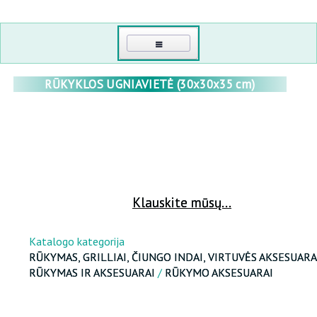
PAGRINDINIS
RŪKYKLOS UGNIAVIETĖ (30x30x35 cm)
KONTAKTI
MANO KABINETAS
PRISIJUNGTI
ŠILTNAMIAI
Klauskite mūsų...
ATKURTI SLAPTAŽODĮ
POLIKARBONATINIAI ŠILTNAMIAI
RŪKYKLOS, GRILLAI, ČAVUNO INDAI, KATILAI, VIRTUVĖS PRIEDAI
DIDMENINĖ PREKYBA
Katalogo kategorija
POLIKARBONATAS
RŪKYMAS, GRILLIAI, ČIUNGO INDAI, VIRTUVĖS AKSESUARA
APIE MUS
RŪKYMAS IR AKSESUARAI
/
RŪKYMO AKSESUARAI
SPORTUI, TURIZMUI, POILSIO
PLĖVINIAI ŠILTNAMIAI
MEDINĖS ŠILTNAMIAI
SVEIKATA IR GROŽIS