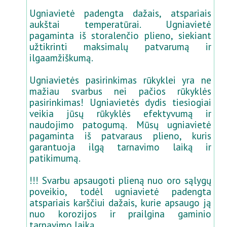
Ugniavietė padengta dažais, atspariais
aukštai temperatūrai. Ugniavietė
pagaminta iš storalenčio plieno, siekiant
užtikrinti maksimalų patvarumą ir
ilgaamžiškumą.
Ugniavietės pasirinkimas rūkyklei yra ne
mažiau svarbus nei pačios rūkyklės
pasirinkimas! Ugniavietės dydis tiesiogiai
veikia jūsų rūkyklės efektyvumą ir
naudojimo patogumą. Mūsų ugniavietė
pagaminta iš patvaraus plieno, kuris
garantuoja ilgą tarnavimo laiką ir
patikimumą.
!!! Svarbu apsaugoti plieną nuo oro sąlygų
poveikio, todėl ugniavietė padengta
atspariais karščiui dažais, kurie apsaugo ją
nuo korozijos ir prailgina gaminio
tarnavimo laiką.