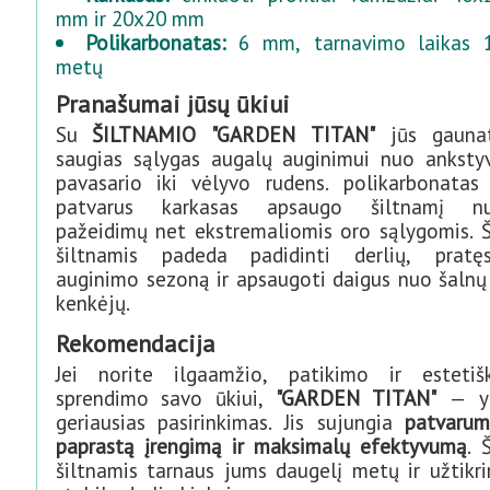
mm ir 20x20 mm
Polikarbonatas:
6 mm, tarnavimo laikas 10
metų
Pranašumai jūsų ūkiui
Su
ŠILTNAMIO "GARDEN TITAN"
jūs gauna
saugias sąlygas augalų auginimui nuo anksty
pavasario iki vėlyvo rudens. polikarbonatas ir
patvarus karkasas apsaugo šiltnamį n
pažeidimų net ekstremaliomis oro sąlygomis. Š
šiltnamis padeda padidinti derlių, pratęs
auginimo sezoną ir apsaugoti daigus nuo šalnų 
kenkėjų.
Rekomendacija
Jei norite ilgaamžio, patikimo ir estetiš
sprendimo savo ūkiui,
"GARDEN TITAN"
— y
geriausias pasirinkimas. Jis sujungia
patvarum
paprastą įrengimą ir maksimalų efektyvumą
. 
šiltnamis tarnaus jums daugelį metų ir užtikri