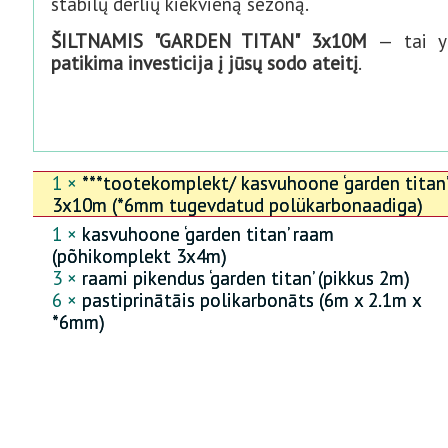
stabilų derlių kiekvieną sezoną.
ŠILTNAMIS "GARDEN TITAN" 3x10M
— tai y
patikima investicija į jūsų sodo ateitį
.
1 ×
***tootekomplekt/ kasvuhoone ‘garden titan’
3x10m (*6mm tugevdatud polükarbonaadiga)
1 ×
kasvuhoone ‘garden titan’ raam
(põhikomplekt 3x4m)
3 ×
raami pikendus ‘garden titan’ (pikkus 2m)
6 ×
pastiprinātāis polikarbonāts (6m x 2.1m x
*6mm)