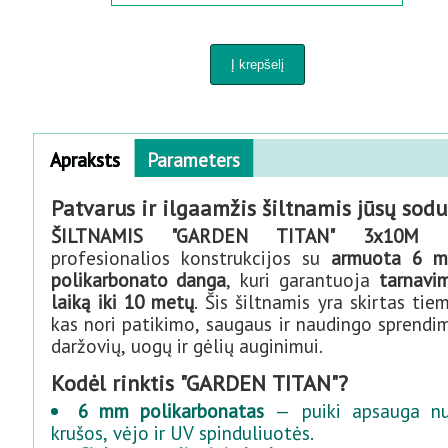
MEDIENOS APDOROJIMO ĮRANGOS
BUITIES PREKĖS
VĀZĖS AUGALAMS IR PERKĖLIMUI
Horizontal Tabs
Apraksts
Parameters
(active
PURKŠTUVAI IR LAISTYMO SISTEMOS
tab)
Patvarus ir ilgaamžis šiltnamis jūsų sodu
ŠILTNAMIS "GARDEN TITAN" 3x10M
KIEMUI IR SODUI
profesionalios konstrukcijos su
armuota 6 
polikarbonato danga
, kuri garantuoja
tarnavi
laiką iki 10 metų
. Šis šiltnamis yra skirtas tiem
PANELIŲ TVOROS 3D-2D
kas nori patikimo, saugaus ir naudingo sprendi
daržovių, uogų ir gėlių auginimui.
PREKĖS KŪDIKIAMS
Kodėl rinktis "GARDEN TITAN"?
6 mm polikarbonatas
— puiki apsauga n
PREKĖS GYVŪNAMS
krušos, vėjo ir UV spinduliuotės.