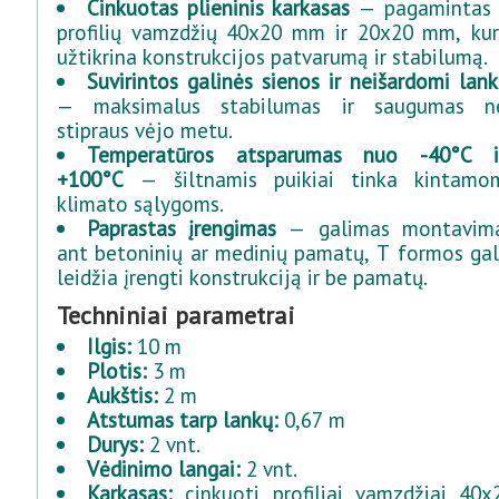
Cinkuotas plieninis karkasas
— pagamintas 
profilių vamzdžių 40x20 mm ir 20x20 mm, kur
užtikrina konstrukcijos patvarumą ir stabilumą.
Suvirintos galinės sienos ir neišardomi lank
— maksimalus stabilumas ir saugumas n
stipraus vėjo metu.
Temperatūros atsparumas nuo -40°C i
+100°C
— šiltnamis puikiai tinka kintamo
klimato sąlygoms.
Paprastas įrengimas
— galimas montavim
ant betoninių ar medinių pamatų, T formos gal
leidžia įrengti konstrukciją ir be pamatų.
Techniniai parametrai
Ilgis:
10 m
Plotis:
3 m
Aukštis:
2 m
Atstumas tarp lankų:
0,67 m
Durys:
2 vnt.
Vėdinimo langai:
2 vnt.
Karkasas:
cinkuoti profiliai vamzdžiai 40x