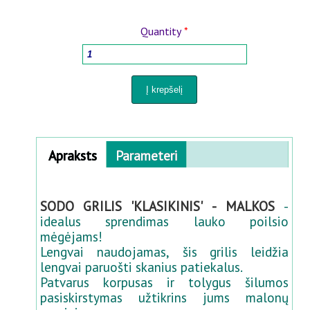
MEDIENOS APDOROJIMO ĮRANGOS
Quantity
*
BUITIES PREKĖS
VĀZĖS AUGALAMS IR PERKĖLIMUI
PURKŠTUVAI IR LAISTYMO SISTEMOS
Horizontal Tabs
Apraksts
Parameteri
(active
KIEMUI IR SODUI
tab)
SODO GRILIS 'KLASIKINIS' - MALKOS
-
PANELIŲ TVOROS 3D-2D
idealus sprendimas lauko poilsio
mėgėjams!
PREKĖS KŪDIKIAMS
Lengvai naudojamas, šis grilis leidžia
lengvai paruošti skanius patiekalus.
Patvarus korpusas ir tolygus šilumos
PREKĖS GYVŪNAMS
pasiskirstymas užtikrins jums malonų