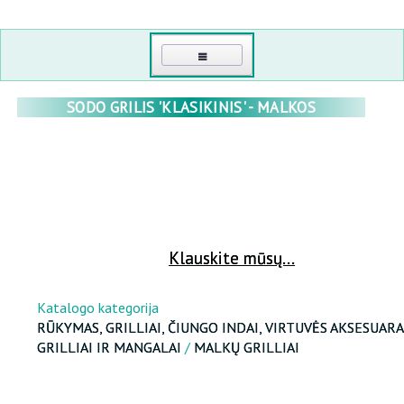
PAGRINDINIS
SODO GRILIS 'KLASIKINIS' - MALKOS
KONTAKTI
MANO KABINETAS
PRISIJUNGTI
ŠILTNAMIAI
Klauskite mūsų...
ATKURTI SLAPTAŽODĮ
POLIKARBONATINIAI ŠILTNAMIAI
RŪKYKLOS, GRILLAI, ČAVUNO INDAI, KATILAI, VIRTUVĖS PRIEDAI
DIDMENINĖ PREKYBA
Katalogo kategorija
POLIKARBONATAS
RŪKYMAS, GRILLIAI, ČIUNGO INDAI, VIRTUVĖS AKSESUARA
APIE MUS
GRILLIAI IR MANGALAI
/
MALKŲ GRILLIAI
SPORTUI, TURIZMUI, POILSIO
PLĖVINIAI ŠILTNAMIAI
MEDINĖS ŠILTNAMIAI
SVEIKATA IR GROŽIS