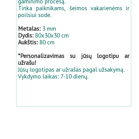
gaminimo procesą.
Tinka paiknikams, šeimos vakarienėms ir
poilsiui sode.
Metalas:
3 mm
Dydis:
80x30x30 cm
Aukštis:
80 cm
*Personalizavimas su jūsų logotipu ar
užrašu!
Jūsų logotipas ar užrašas pagal užsakymą.
Vykdymo laikas: 7-10 dienų.