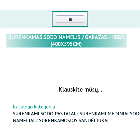
PAGRINDINIS
SURENKAMAS SODO NAMELIS / GARAŽAS - HSG5
(400X595CM)
KONTAKTI
MANO KABINETAS
PRISIJUNGTI
ŠILTNAMIAI
Klauskite mūsų...
ATKURTI SLAPTAŽODĮ
POLIKARBONATINIAI ŠILTNAMIAI
RŪKYKLOS, GRILLAI, ČAVUNO INDAI, KATILAI, VIRTUVĖS PRIEDAI
DIDMENINĖ PREKYBA
Katalogo kategorija
POLIKARBONATAS
SURENKAMI SODO PASTATAI
/
SURENKAMI MEDINIAI SO
APIE MUS
NAMELIAI
/
SURENKAMOSIOS SANDĖLIUKAI
SPORTUI, TURIZMUI, POILSIO
PLĖVINIAI ŠILTNAMIAI
MEDINĖS ŠILTNAMIAI
SVEIKATA IR GROŽIS