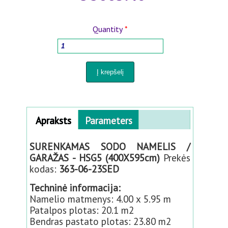
MEDIENOS APDOROJIMO ĮRANGOS
Quantity
*
BUITIES PREKĖS
VĀZĖS AUGALAMS IR PERKĖLIMUI
PURKŠTUVAI IR LAISTYMO SISTEMOS
Horizontal Tabs
Apraksts
(
Parameters
KIEMUI IR SODUI
a
c
SURENKAMAS SODO NAMELIS /
ti
PANELIŲ TVOROS 3D-2D
GARAŽAS - HSG5 (400X595cm)
Prekės
v
kodas:
363-06-23SED
e
PREKĖS KŪDIKIAMS
t
Techninė informacija:
a
Namelio matmenys: 4.00 x 5.95 m
PREKĖS GYVŪNAMS
b
Patalpos plotas: 20.1 m2
)
Bendras pastato plotas: 23.80 m2