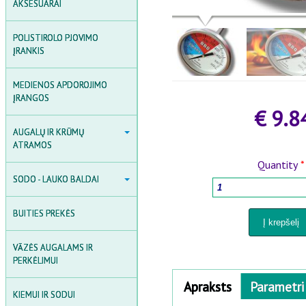
AKSESUARAI
AKSESUARAI
INDUKCIJOS ŠILDYTUVAI
POLISTIROLO PJOVIMO
SUVIRINIMO ĮRANGOS
ĮRANKIS
MEDIENOS APDOROJIMO
ĮRANGOS
€ 9.8
AUGALŲ IR KRŪMŲ ATRAMOS
AUGALŲ IR KRŪMŲ
ATRAMOS
SODO ARKOS, GROTELĖS IR
Quantity
*
TVORELĖS
SODO - LAUKO BALDAI
SODO - LAUKO BALDAI
AUGALŲ ATRAMOS
SODO BALDŲ KOMPLEKTAI
KRŪMŲ ATRAMOS
BUITIES PREKĖS
SODO GĖLIŲ IR AUGALŲ
DĖŽĖS
AUGALŲ FIKSAVIMO PRIEDAI
VĀZĖS AUGALAMS IR
SODO SUOLIAI IR KĖDĖS
PERKĖLIMUI
Horizontal Tabs
Apraksts
(active
Parametri
STALAI
KIEMUI IR SODUI
tab)