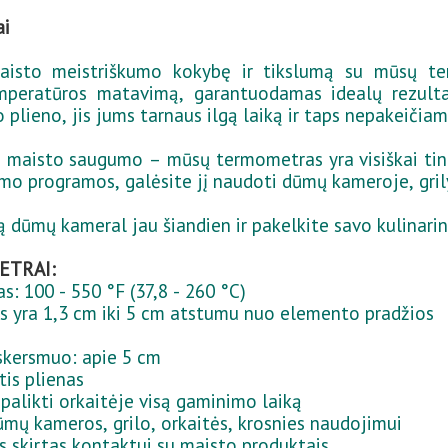
ai
maisto meistriškumo kokybę ir tikslumą su mūsų t
temperatūros matavimą, garantuodamas idealų rezult
 plieno, jis jums tarnaus ilgą laiką ir taps nepakeičiam
vo maisto saugumo – mūsų termometras yra visiškai ti
ymo programos, galėsite jį naudoti dūmų kameroje, grily
 dūmų kameral jau šiandien ir pakelkite savo kulinarini
ETRAI:
: 100 - 550 °F (37,8 - 260 °C)
is yra 1,3 cm iki 5 cm atstumu nuo elemento pradžios
skersmuo: apie 5 cm
tis plienas
palikti orkaitėje visą gaminimo laiką
ūmų kameros, grilo, orkaitės, krosnies naudojimui
 skirtas kontaktui su maisto produktais