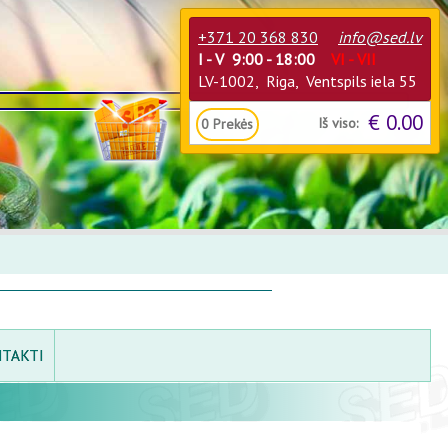
+371 20 368 830
info@sed.lv
I - V 9:00 - 18:00
VI - VII
LV-1002, Riga, Ventspils iela 55
€ 0.00
Iš viso:
0
Prekės
TAKTI