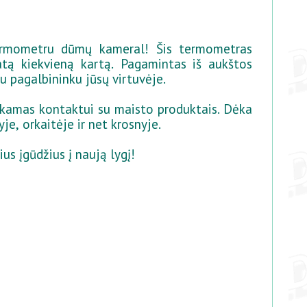
ermometru dūmų kameral! Šis termometras
atą kiekvieną kartą. Pagamintas iš aukštos
u pagalbininku jūsų virtuvėje.
nkamas kontaktui su maisto produktais. Dėka
je, orkaitėje ir net krosnyje.
us įgūdžius į naują lygį!