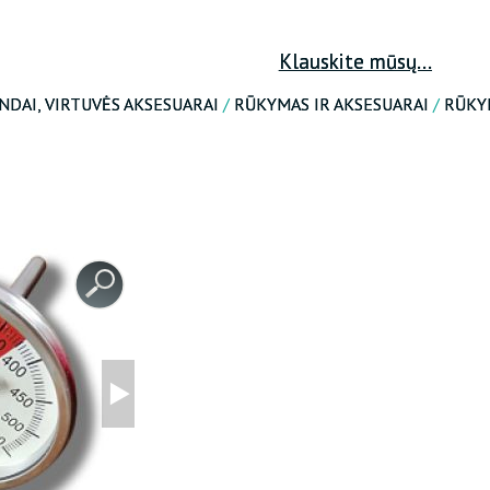
ATKURTI SLAPTAŽODĮ
Klauskite mūsų...
INDAI, VIRTUVĖS AKSESUARAI
/
RŪKYMAS IR AKSESUARAI
/
RŪKY