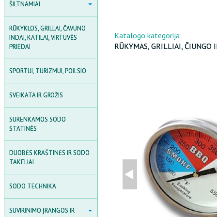
ŠILTNAMIAI
ŠILTNAMIAI
POLIKARBONATAS
RŪKYKLOS, GRILLAI, ČAVUNO
POLIKARBONATINIAI
Katalogo kategorija
INDAI, KATILAI, VIRTUVĖS
ŠILTNAMIAI
RŪKYMAS, GRILLIAI, ČIUNGO 
PRIEDAI
PLĖVINIAI ŠILTNAMIAI
SPORTUI, TURIZMUI, POILSIO
MEDINĖS ŠILTNAMIAI
SVEIKATA IR GROŽIS
ŠILTNAMIO AKSESUARAI
AGROPLĖVĖS IR PLĖVĖS
SURENKAMOS SODO
STATINĖS
SODO DARŽELIAI
DUOBĖS KRAŠTINĖS IR SODO
TAKELIAI
SODO TECHNIKA
SUVIRINIMO ĮRANGOS IR
SUVIRINIMO ĮRANGOS IR