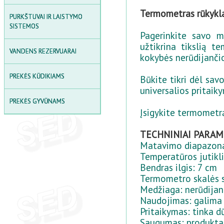
LAUKO SKĖČIAI
Termometras rūkykl
PURKŠTUVAI IR LAISTYMO
SODO STALO IR KĖDŽIŲ
SISTEMOS
KOMPLEKTAI
Pagerinkite savo 
užtikrina tikslią 
PIKNIKO STALAI
VANDENS REZERVUARAI
kokybės nerūdijančio
SANDĖLIAVIMO LENTYNOS
PREKĖS KŪDIKIAMS
Būkite tikri dėl sa
LAUKO DAIKTADĖŽĖS IR
universalios pritaik
SAUGYKLOS
PREKĖS GYVŪNAMS
Įsigykite termometrą
LAUKO PAVĖSINĖ
SMĖLIO DĖŽĖS
TECHNINIAI PARAM
Matavimo diapazonas
Temperatūros jutikl
Bendras ilgis: 7 cm
Termometro skalės 
Medžiaga: nerūdijan
Naudojimas: galima 
Pritaikymas: tinka d
Saugumas: produktas