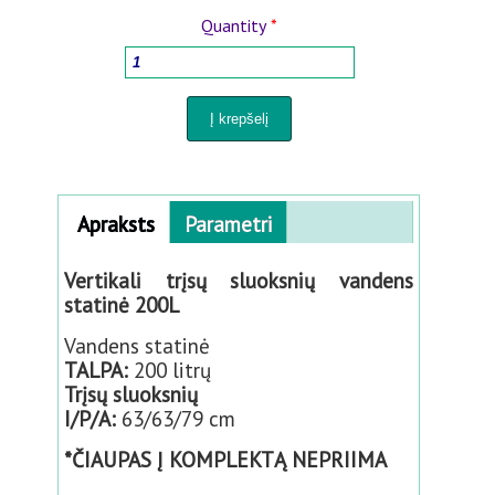
Quantity
*
MEDIENOS APDOROJIMO ĮRANGOS
BUITIES PREKĖS
VĀZĖS AUGALAMS IR PERKĖLIMUI
Horizontal Tabs
PURKŠTUVAI IR LAISTYMO SISTEMOS
Apraksts
(
Parametri
a
c
KIEMUI IR SODUI
Vertikali trįsų sluoksnių vandens
ti
statinė 200L
v
PANELIŲ TVOROS 3D-2D
e
Vandens statinė
t
TALPA:
200 litrų
a
PREKĖS KŪDIKIAMS
Trįsų sluoksnių
b
I/P/A:
63/63/79 cm
)
PREKĖS GYVŪNAMS
*ČIAUPAS Į KOMPLEKTĄ NEPRIIMA